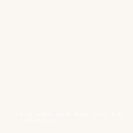
神奈川県小田原市・南足柄・開成町・湯河原｜西湘エ
リアの完全注文住宅